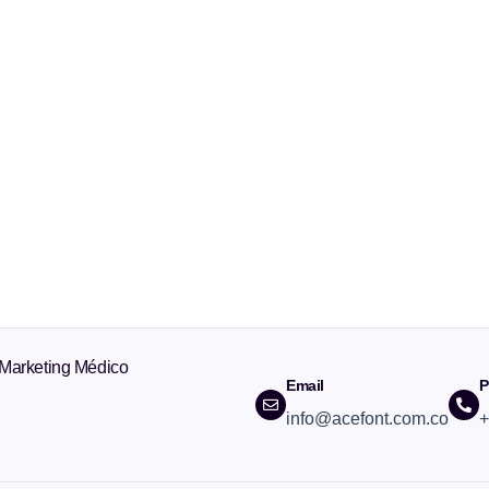
 Marketing Médico
Email
P
info@acefont.com.co
+